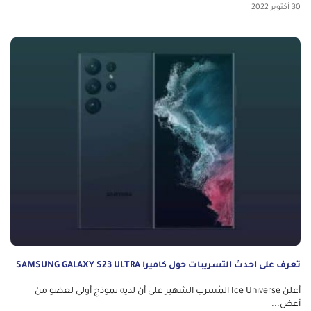
30 أكتوبر 2022
تعرف على احدث التسريبات حول كاميرا SAMSUNG GALAXY S23 ULTRA
أعلن Ice Universe المُسرب الشهير على أن لديه نموذج أولي لعضو من
أعض...