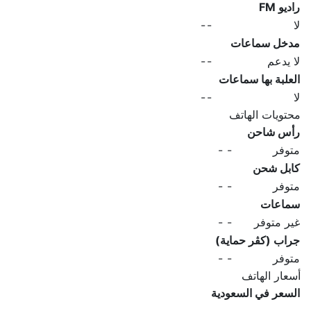
راديو FM
لا
-
-
مدخل سماعات
لا يدعم
-
-
العلبة بها سماعات
لا
-
-
محتويات الهاتف
رأس شاحن
متوفر
-
-
كابل شحن
متوفر
-
-
سماعات
غير متوفر
-
-
جراب (كڤر حماية)
متوفر
-
-
أسعار الهاتف
السعر في السعودية
-
-
-