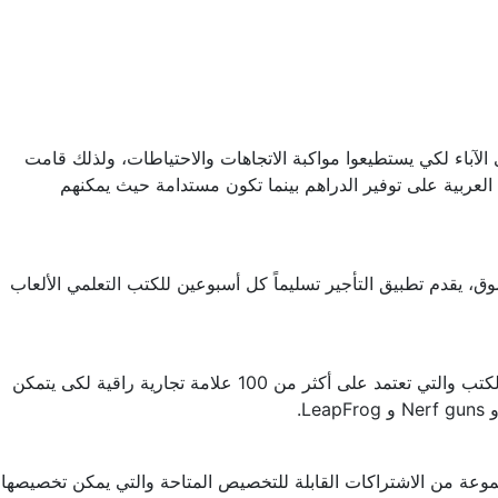
لآباء لكي يستطيعوا مواكبة الاتجاهات والاحتياطات، ولذلك قامت
 جميع أنحاء الإمارات العربية على توفير الدراهم بينما تكون مستدامة حيث يمكنهم
، يقدم تطبيق التأجير تسليماً كل أسبوعين للكتب التعلمي الألعاب
يعد التطبيق مناسب للأطفال الذين تتراوح أعمارهم بين عام واحد إلى اثنى عشر عاماً حيث يحتوى على مجموعة مختارة يدوياً من الألعاب الكتب والتي تعتمد على أكثر من 100 علامة تجارية راقية لكى يتمكن
تطبيق من التطبيقات المفيدة حيث أن الكتب والألعاب لا تتراكم فى المنزل بمجرد أن يكبر أطفالهم عنها، كما يقدم Toyshare مجموعة من الاشتراكات القابلة للتخصيص المتاحة والتي يمكن تخصيصها