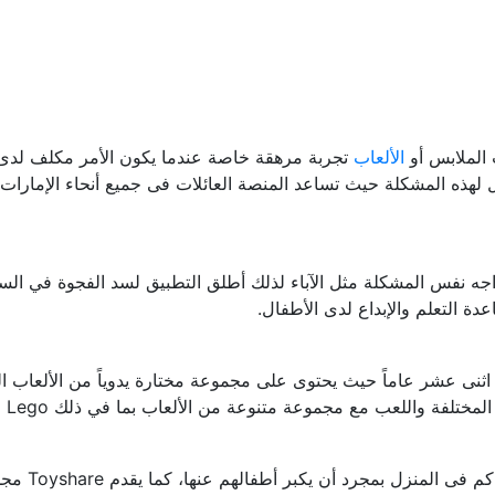
الملابس أو
الألعاب
تجربة مرهقة خاصة عندما يكون الأمر مكلف لدى ا
ي المتحدة بإنشاء تطبيق Toyshare والذي لديه حل لهذه المشكلة حيث تساعد المنصة العائلات فى
جه نفس المشكلة مثل الآباء لذلك أطلق التطبيق لسد الفجوة في السوق
دة التعلم والإبداع لدى الأطفال.
لعب مع مجموعة متنوعة من الألعاب بما في ذلك Lego و Nerf guns و LeapFrog.
يعد هذا ال